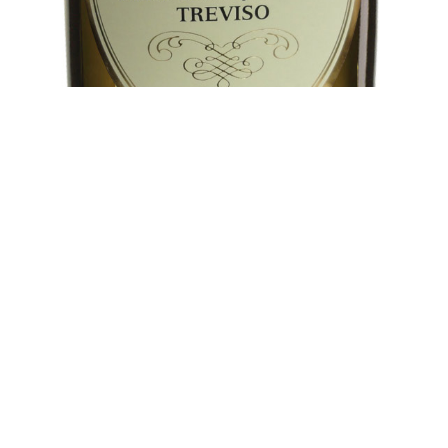
CANTINE VITICOLTORI VENETO ORIENTALE s.a.c.