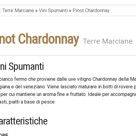
n:
Terre Marciane
»
Vini Spumanti
»
Pinot Chardonnay
not Chardonnay
Terre Marciane
ini Spumanti
bianco fermo che proviene dalle uve vitigno Chardonnay della M
giana e del veneziano. Viene lasciato maturare in botti di rovere 
 per cui mantiene un aroma fine e fruttato. Ideale per accompagn
asti, piatti a base di pesce.
ratteristiche
ORE