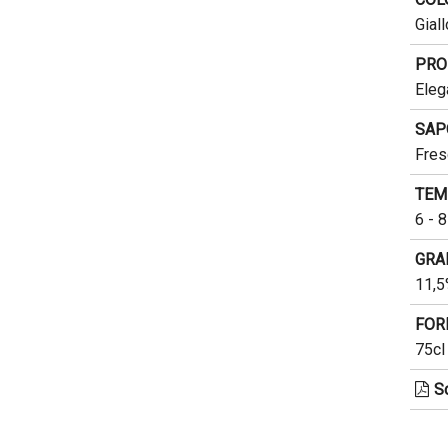
Giall
PRO
Elega
SAP
Fres
TEM
6 - 8
GRA
11,5
FOR
75cl
Sc