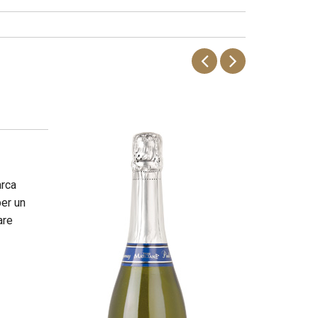
arca
per un
are