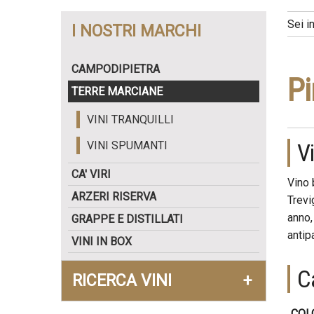
Sei i
I NOSTRI MARCHI
CAMPODIPIETRA
Pi
TERRE MARCIANE
VINI TRANQUILLI
VINI SPUMANTI
V
CA' VIRI
Vino 
ARZERI RISERVA
Trevi
anno,
GRAPPE E DISTILLATI
antip
VINI IN BOX
Ca
RICERCA VINI
+
COL