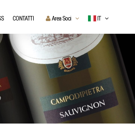
SS
CONTATTI
Area Soci
IT